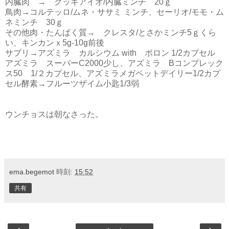
内臓肉 → クッキアイオ/内臓ミンチ 20ｇ
鳥肉→コルテッロ/ムネ・ササミ ミンチ、セーリオ/モモ・ム
ネミンチ 30ｇ
その他肉・たんぱく質→ クレスタ/とさかミンチ5ｇくら
い、キンカンｘ5g-10g前後
サプリ→アズミラ カルシウム with ボロン 1/2カプセル
アズミラ スーパーC2000少し、アズミラ Bコンプレック
ス50 1/２カプセル、アズミラメガペットデイリー1/2カプ
セル酵素→フルーツザイム小匙1/3弱
ウンチョスは朝なさった。
ema.begemot
時刻:
15:52
共有